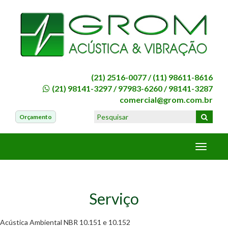
(21) 2516-0077 /
(11) 98611-8616
(21) 98141-3297
/
97983-6260
/
98141-3287
comercial@grom.com.br
Orçamento
Serviço
Acústica Ambiental NBR 10.151 e 10.152