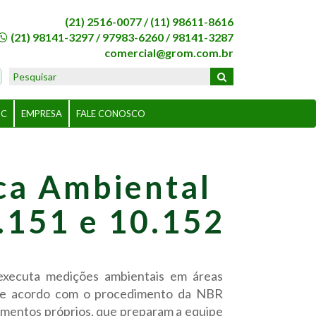
(21) 2516-0077 /
(11) 98611-8616
(21) 98141-3297
/
97983-6260
/
98141-3287
comercial@grom.com.br
BC
EMPRESA
FALE CONOSCO
ca Ambiental
.151 e 10.152
ecuta medições ambientais em áreas
 de acordo com o procedimento da NBR
imentos próprios, que preparam a equipe