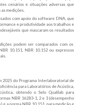
ntes cenários e situações adversas que
 as medições.
lisados com apoio do software DNA, que
ormance e produtividade aos trabalhos e
 indesejáveis que mascaram os resultados
edições podem ser comparados com os
a NBR 10.151, NBR 10.152 ou expressos
ais.
 2025 do Programa Interlaboratorial de
ficiência para Laboratórios de Acústica,
ústica, obtendo o Selo Qualilab para
normas NBR 16283-1, 2 e 3 (desempenho
s) e a norma NBR 10.151, para medição e