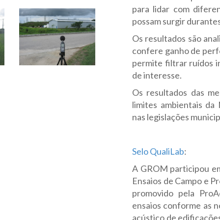
para lidar com difere
possam surgir durantes
Os resultados são ana
confere ganho de perf
permite filtrar ruídos
de interesse.
Os resultados das m
limites ambientais d
nas legislações municip
Selo QualiLab
:
A GROM participou em
Ensaios de Campo e Pro
promovido pela ProAc
ensaios conforme as 
acústico de edificaçõe