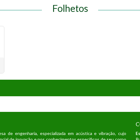
Folhetos
C
de engenharia, especializada em acústica e vibração, cujo
Es
encial de inovação e nos conhecimentos específicos de seu corpo
Ru