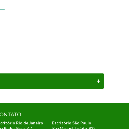
ONTATO
critório Rio de Janeiro
Escritório São Paulo
a Pedro Alves, 47
Rua Manuel Jacinto, 932