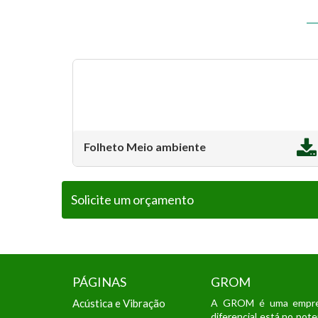
Folheto Meio ambiente
Solicite um orçamento
PÁGINAS
GROM
Acústica e Vibração
A GROM é uma empresa 
diferencial está no pot