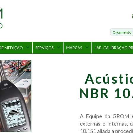
Orçamento
DE MEDIÇÃO
SERVIÇOS
MARCAS
LAB. CALIBRAÇÃO R
Acústi
NBR 10
A Equipe da GROM ex
externas e internas,
10.151 aliada a proced