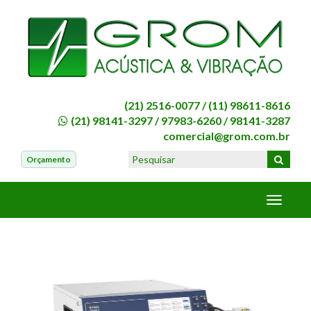
(21) 2516-0077 /
(11) 98611-8616
(21) 98141-3297
/
97983-6260
/
98141-3287
comercial@grom.com.br
Orçamento