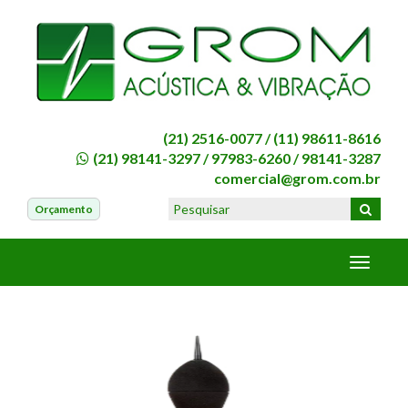
(21) 2516-0077 /
(11) 98611-8616
(21) 98141-3297
/
97983-6260
/
98141-3287
comercial@grom.com.br
Orçamento