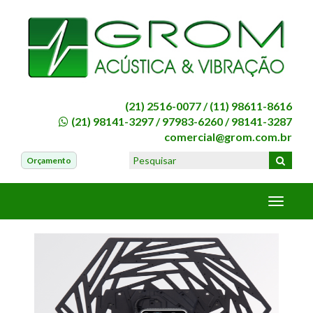
(21) 2516-0077 /
(11) 98611-8616
(21) 98141-3297
/
97983-6260
/
98141-3287
comercial@grom.com.br
Orçamento