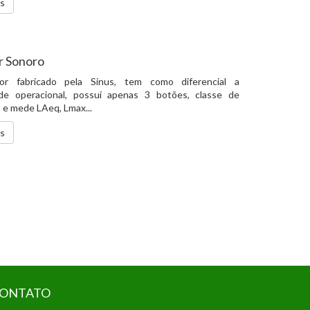
is
r Sonoro
r fabricado pela Sinus, tem como diferencial a
ade operacional, possui apenas 3 botões, classe de
2 e mede LAeq, Lmax...
is
ONTATO