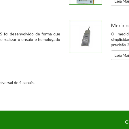
Leia Ma
Medido
S foi desenvolvido de forma que
O medido
e realizar o ensaio e homologado
simplicid
precisão 
Leia Ma
iversal de 4 canais.
C