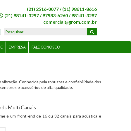
(21) 2516-0077 /
(11) 98611-8616
(21) 98141-3297
/
97983-6260
/
98141-3287
comercial@grom.com.br
BC
EMPRESA
FALE CONOSCO
 vibração. Conhecida pela robustez e confiabilidade dos
ensores e acessórios de alta qualidade.
nds Multi Canais
me é um front-end de 16 ou 32 canais para acústica e