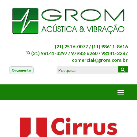
(21) 2516-0077 /
(11) 98611-8616
(21) 98141-3297
/
97983-6260
/
98141-3287
comercial@grom.com.br
Orçamento